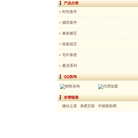
产品分类
时尚套件
婚庆套件
被套被芯
枕套枕芯
毛巾靠垫
夏凉系列
QQ咨询
销售咨询
代理加盟
友情链接
建站之星
美橙互联
中国家纺网