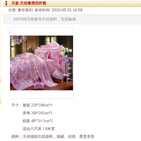
天姿 天丝奢滑四件套
分类: 奢华系列 发布时间: 2010-05-31 16:58
100%纯天然奢华天丝面料，完美触感
尺寸：被套 220*240cm*1
床单 260*245cm*1
枕套 48*74+5cm*2
适合六尺床 1.8米宽
面料：
天丝缎纹印花面料，细腻、丝滑、尊贵享受