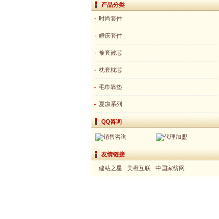
产品分类
时尚套件
婚庆套件
被套被芯
枕套枕芯
毛巾靠垫
夏凉系列
QQ咨询
销售咨询
代理加盟
友情链接
建站之星
美橙互联
中国家纺网