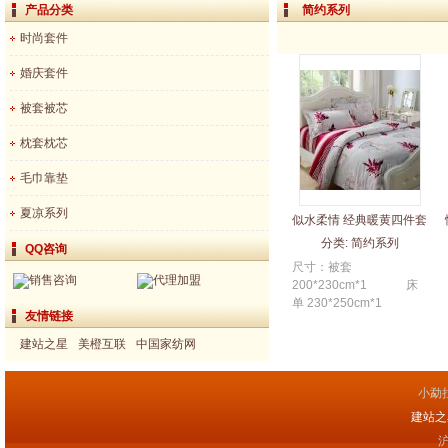
产品分类
简约系列
时尚套件
婚庆套件
被套被芯
枕套枕芯
毛巾靠垫
夏凉系列
似水柔情 经典暖黄四件套
分类:
简约系列
QQ咨询
尺寸：被套
销售咨询
代理加盟
200*230cm*1 床
单 230*250cm*1
友情链接
枕套 48*74cm+5cm*2
大靠...
建站之星
美橙互联
中国家纺网
小勐
建站之星(
沪