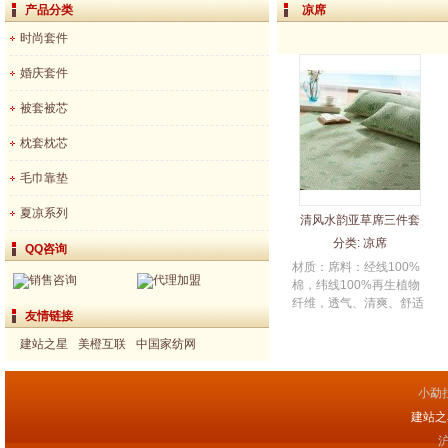
产品分类
凉席
时尚套件
婚庆套件
被套被芯
枕套枕芯
毛巾靠垫
夏凉系列
清风水韵亚草席三件套
分类:
凉席
QQ咨询
材质：席料：经线100%
销售咨询
代理加盟
棉，纬线100%再生植物
纤维，透气、清爽、舒适
友情链接
&...
建站之星
美橙互联
中国家纺网
小勐
建站之星(
沪